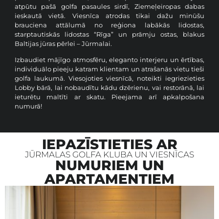
atpūtu pašā golfa pasaules sirdī, Ziemeļeiropas dabas
ieskautā vietā. Viesnīca atrodas tikai dažu minūšu
brauciena attālumā no reģiona labākās lidostas,
starptautiskās lidostas “Rīga” un prāmju ostas, blakus
Baltijas jūras pērlei – Jūrmalai.
Izbaudiet mājīgo atmosfēru, eleganto interjeru un ērtības,
individuālo pieeju katram klientam un atrašanās vietu tieši
golfa laukumā. Viesojoties viesnīcā, noteikti iegriezieties
Lobby bārā, lai nobaudītu kādu dzērienu, vai restorānā, lai
ieturētu maltīti ar skatu. Pieejama arī apkalpošana
numurā!
IEPAZĪSTIETIES AR
JŪRMALAS GOLFA KLUBA UN VIESNĪCAS
NUMURIEM UN
APARTAMENTIEM