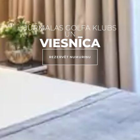
JŪRMALAS GOLFA KLUBS
UN
VIESNĪCA
REZERVĒT NUMURIŅU