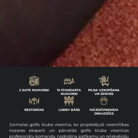
2 SUITE NUMURIŅI
15 STANDARTA
PILNA UZKOPŠANA
NUMURIŅI
UN SERVISS
RESTORĀNS
LOBBY BĀRS
MĀJDZĪVNIEKIEM
DRAUDZĪGS
Jūrmalas golfa kluba viesnīca, ko projektējuši viesmīlības
nozares eksperti un pārvalda golfa kluba viesnīcas
profesionāļu komanda, nodrošina patīkamu un relaksējošu