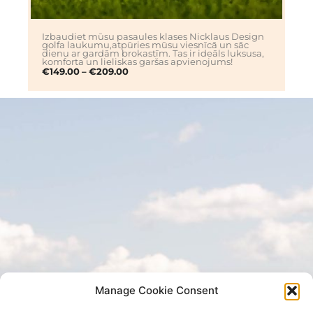
Izbaudiet mūsu pasaules klases Nicklaus Design
golfa laukumu,atpūries mūsu viesnīcā un sāc
dienu ar gardām brokastīm. Tas ir ideāls luksusa,
komforta un lieliskas garšas apvienojums!
€
149.00
–
€
209.00
Manage Cookie Consent