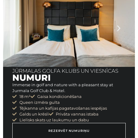
JŪRMALAS GOLFA KLUBS UN VIESNĪCAS
NUMURI
Immerse in golf and nature with a pleasant stay at
Jurmala Golf Club & Hotel.
18 m²
Gaisa kondicionēšana
Queen izmēra gulta
Tējkanna un kafijas pagatavošanas iespējas
Galds un krēsli
Privāta vannas istaba
Lielisks skats uz laukumu un dabu
REZERVĒT NUMURIŅU