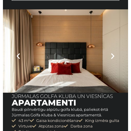
JŪRMALAS GOLFA KLUBA UN VIESNĪCAS
APARTAMENTI
Baudi pilnvērtīgu atpūtu golfa klubā, paliekot ērtā
Jūrmalas Golfa Kluba & Viesnīcas apartamentā.
43 m²
Gaisa kondicionēšana
King izmēra gulta
Virtuve
Atpūtas zona
Darba zona