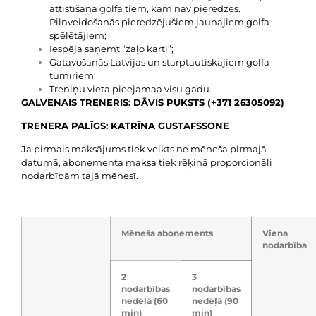
attīstīšana golfā tiem, kam nav pieredzes.
Pilnveidošanās pieredzējušiem jaunajiem golfa
spēlētājiem;
Iespēja saņemt “zaļo karti”;
Gatavošanās Latvijas un starptautiskajiem golfa
turnīriem;
Treniņu vieta pieejamaa visu gadu.
GALVENAIS TRENERIS: DĀVIS PUKSTS (+371 26305092)
TRENERA PALĪGS: KATRĪNA GUSTAFSSONE
Ja pirmais maksājums tiek veikts ne mēneša pirmajā
datumā, abonementa maksa tiek rēķinā proporcionāli
nodarbībām tajā mēnesī.
Mēneša abonements
Viena
nodarbība
2
3
nodarbības
nodarbības
nedēļā (60
nedēļā (90
min)
min)