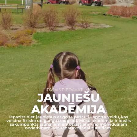
ĪPAŠAIS PIEDĀVĀJUMS
JAUNIEŠU
AKADĒMIJA
Iepazīstiniet jauniešus ar golfa pasauli - sporta veidu, kas
veicina fizisko un garīgo izaugsmi. Mūsu akadēmija ir ideāls
sākumpunkts jaunajiem entuziastiem - no individuālām
nodarbībām līdz sagatavošanai turnīriem.