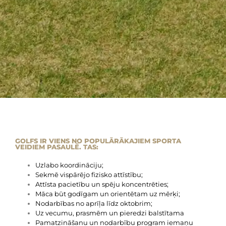
GOLFS IR VIENS NO POPULĀRĀKAJIEM SPORTA
VEIDIEM PASAULĒ. TAS:
Uzlabo koordināciju;
Sekmē vispārējo fizisko attīstību;
Attīsta pacietību un spēju koncentrēties;
Māca būt godīgam un orientētam uz mērķi;
Nodarbības no aprīļa līdz oktobrim;
Uz vecumu, prasmēm un pieredzi balstītama
Pamatzināšanu un nodarbību program iemaņu