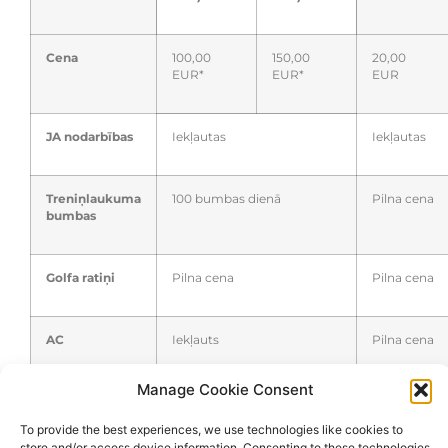
Cena
100,00
150,00
20,00
EUR*
EUR*
EUR
JA nodarbības
Iekļautas
Iekļautas
Treniņlaukuma
100 bumbas dienā
Pilna cena
bumbas
Golfa ratiņi
Pilna cena
Pilna cena
AC
Iekļauts
Pilna cena
Manage Cookie Consent
JC
Iekļauts
Pilna cena
To provide the best experiences, we use technologies like cookies to
store and/or access device information. Consenting to these technologies