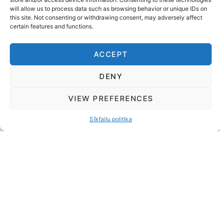
Somu
50% vai 50,00 EUR mēnesī
Pilna cena
will allow us to process data such as browsing behavior or unique IDs on
glabātuve
this site. Not consenting or withdrawing consent, may adversely affect
certain features and functions.
ACCEPT
DENY
JAUTĀJIET
VIEW PREFERENCES
PAR JAUNIEŠU AKADĒMIJA
Sīkfailu politika